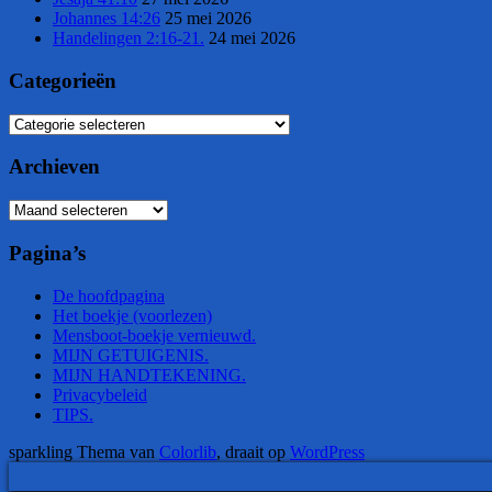
Johannes 14:26
25 mei 2026
Handelingen 2:16-21.
24 mei 2026
Categorieën
Categorieën
Archieven
Archieven
Pagina’s
De hoofdpagina
Het boekje (voorlezen)
Mensboot-boekje vernieuwd.
MIJN GETUIGENIS.
MIJN HANDTEKENING.
Privacybeleid
TIPS.
sparkling Thema van
Colorlib
, draait op
WordPress